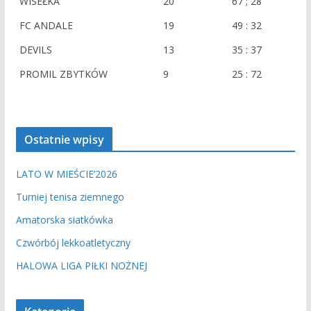
WISEŁKA
20
67 ; 28
n
i
FC ANDALE
19
49 : 32
e
DEVILS
13
35 : 37
PROMIL ZBYTKÓW
9
25 : 72
Ostatnie wpisy
LATO W MIEŚCIE’2026
Turniej tenisa ziemnego
Amatorska siatkówka
Czwórbój lekkoatletyczny
HALOWA LIGA PIŁKI NOŻNEJ