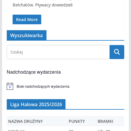
Bełchatów. Pływacy dowiedzieli
Read More
Wyszukiwarka
Nadchodzące wydarzenia
Brak nadchodzących wydarzenia.
P
o
w
i
Liga Halowa 2025/2026
a
d
o
m
NAZWA DRUŻYNY
PUNKTY
BRAMKI
i
e