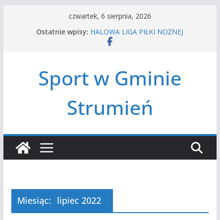
Przejdź
czwartek, 6 sierpnia, 2026
do
Ostatnie wpisy:
HALOWA LIGA PIŁKI NOŻNEJ
treści
LATO W MIEŚCIE’2026
Turniej tenisa ziemnego
Amatorska siatkówka
Sport w Gminie
Czwórbój lekkoatletyczny
Strumień
Miesiąc:
lipiec 2022