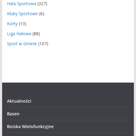
Hala Sportowa
(327)
Kluby Sportowe
(6)
Korty
(13)
Liga Halowa
(88)
Sport w Gminie
(107)
Aktualności
Basen
Boiska Wielofunkcyjne