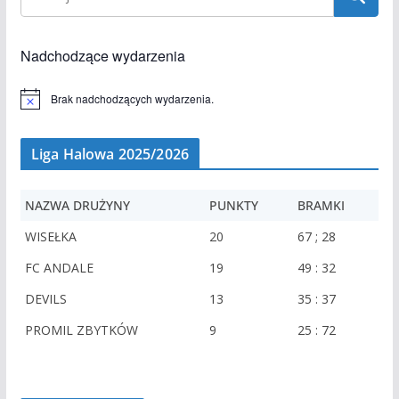
Nadchodzące wydarzenia
Brak nadchodzących wydarzenia.
P
o
w
i
Liga Halowa 2025/2026
a
d
o
m
NAZWA DRUŻYNY
PUNKTY
BRAMKI
i
e
WISEŁKA
20
67 ; 28
n
i
FC ANDALE
19
49 : 32
e
DEVILS
13
35 : 37
PROMIL ZBYTKÓW
9
25 : 72