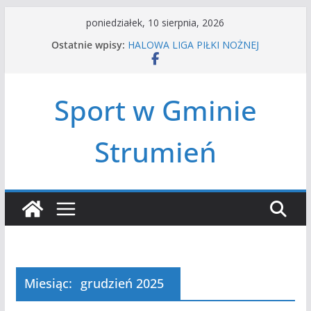
Przejdź
poniedziałek, 10 sierpnia, 2026
do
Ostatnie wpisy:
HALOWA LIGA PIŁKI NOŻNEJ
treści
LATO W MIEŚCIE’2026
Turniej tenisa ziemnego
Amatorska siatkówka
Sport w Gminie
Czwórbój lekkoatletyczny
Strumień
Miesiąc:
grudzień 2025