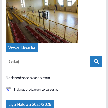
Wyszukiwarka
Nadchodzące wydarzenia
Brak nadchodzących wydarzenia.
P
o
w
i
Liga Halowa 2025/2026
a