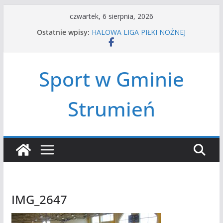
Przejdź
czwartek, 6 sierpnia, 2026
do
Ostatnie wpisy:
HALOWA LIGA PIŁKI NOŻNEJ
treści
LATO W MIEŚCIE’2026
Turniej tenisa ziemnego
Amatorska siatkówka
Sport w Gminie
Czwórbój lekkoatletyczny
Strumień
IMG_2647