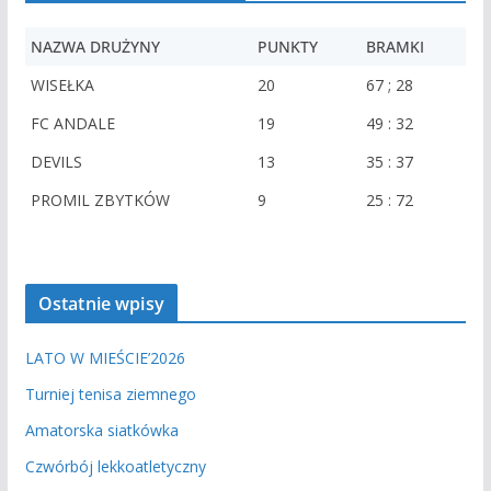
d
o
m
NAZWA DRUŻYNY
PUNKTY
BRAMKI
i
e
WISEŁKA
20
67 ; 28
n
i
FC ANDALE
19
49 : 32
e
DEVILS
13
35 : 37
PROMIL ZBYTKÓW
9
25 : 72
Ostatnie wpisy
LATO W MIEŚCIE’2026
Turniej tenisa ziemnego
Amatorska siatkówka
Czwórbój lekkoatletyczny