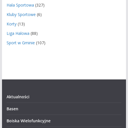
Hala Sportowa
(327)
Kluby Sportowe
(6)
Korty
(13)
Liga Halowa
(88)
Sport w Gminie
(107)
Aktualności
Basen
Boiska Wielofunkcyjne