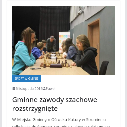
SPORT W GMINIE
6 listopada 2016
Paweł
Gminne zawody szachowe
rozstrzygnięte
W Miejsko Gminnym Ośrodku Kultury w Strumieniu
odbyły się drużynowe zawody szachowe szkół gminy