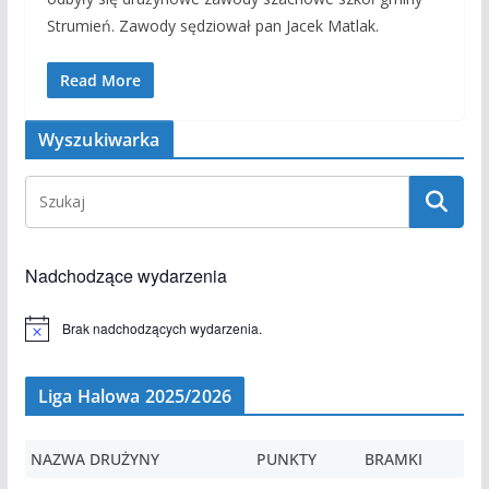
Strumień. Zawody sędziował pan Jacek Matlak.
Read More
Wyszukiwarka
Nadchodzące wydarzenia
Brak nadchodzących wydarzenia.
P
o
w
i
Liga Halowa 2025/2026
a
d
o
m
NAZWA DRUŻYNY
PUNKTY
BRAMKI
i