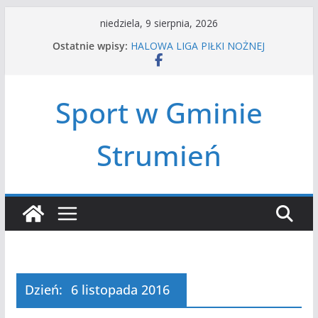
Przejdź
niedziela, 9 sierpnia, 2026
do
Ostatnie wpisy:
HALOWA LIGA PIŁKI NOŻNEJ
treści
LATO W MIEŚCIE’2026
Turniej tenisa ziemnego
Amatorska siatkówka
Sport w Gminie
Czwórbój lekkoatletyczny
Strumień
Dzień:
6 listopada 2016