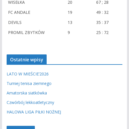
e
WISEŁKA
20
67 ; 28
n
i
FC ANDALE
19
49 : 32
e
DEVILS
13
35 : 37
PROMIL ZBYTKÓW
9
25 : 72
Ostatnie wpisy
LATO W MIEŚCIE’2026
Turniej tenisa ziemnego
Amatorska siatkówka
Czwórbój lekkoatletyczny
HALOWA LIGA PIŁKI NOŻNEJ