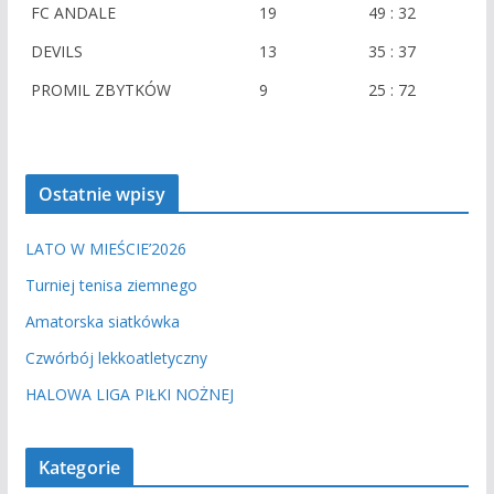
i
FC ANDALE
19
49 : 32
e
DEVILS
13
35 : 37
PROMIL ZBYTKÓW
9
25 : 72
Ostatnie wpisy
LATO W MIEŚCIE’2026
Turniej tenisa ziemnego
Amatorska siatkówka
Czwórbój lekkoatletyczny
HALOWA LIGA PIŁKI NOŻNEJ
Kategorie