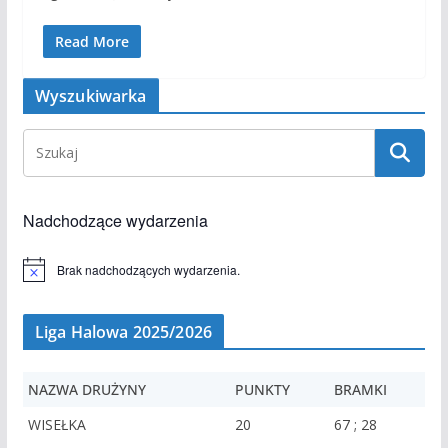
Read More
Wyszukiwarka
Nadchodzące wydarzenia
Brak nadchodzących wydarzenia.
P
o
w
i
Liga Halowa 2025/2026
a
d
o
m
NAZWA DRUŻYNY
PUNKTY
BRAMKI
i
e
WISEŁKA
20
67 ; 28
n