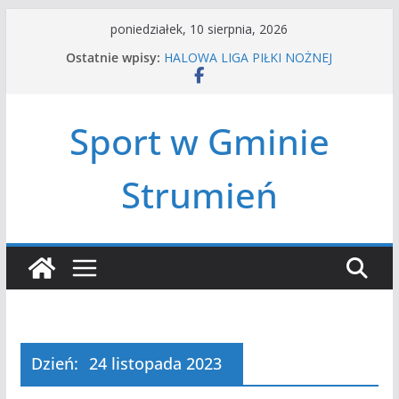
Przejdź
poniedziałek, 10 sierpnia, 2026
do
Ostatnie wpisy:
HALOWA LIGA PIŁKI NOŻNEJ
treści
LATO W MIEŚCIE’2026
Turniej tenisa ziemnego
Amatorska siatkówka
Sport w Gminie
Czwórbój lekkoatletyczny
Strumień
Dzień:
24 listopada 2023